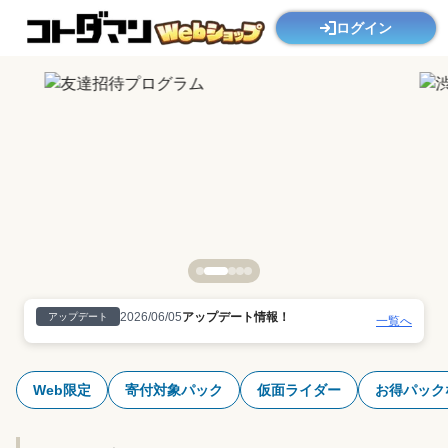
ログイン
コトダマンWebショップ 虹のコトダマがアプリ内よりお得！
2026/06/05
アップデート情報！
アップデート
一覧へ
Web限定
寄付対象パック
仮面ライダー
お得パック